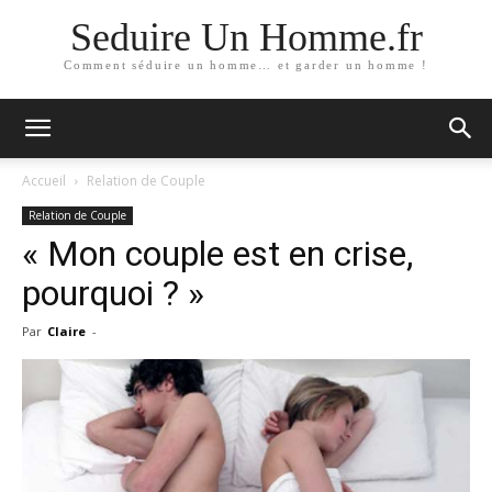
Seduire Un Homme.fr
Comment séduire un homme… et garder un homme !
Accueil
Relation de Couple
Relation de Couple
« Mon couple est en crise,
pourquoi ? »
Par
Claire
-