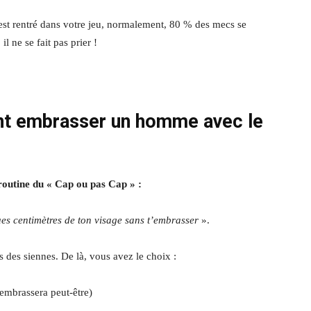
ou est rentré dans votre jeu, normalement, 80 % des mecs se
l ne se fait pas prier !
t embrasser un homme
avec le
 routine du « Cap ou pas Cap » :
ques centimètres de ton visage sans t’embrasser
».
 des siennes. De là, vous avez le choix :
s embrassera peut-être)