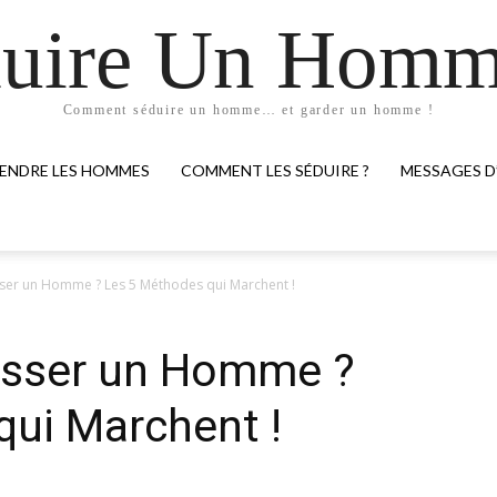
uire Un Homm
Comment séduire un homme… et garder un homme !
ENDRE LES HOMMES
COMMENT LES SÉDUIRE ?
MESSAGES 
r un Homme ? Les 5 Méthodes qui Marchent !
sser un Homme ?
qui Marchent !