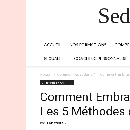
Sed
ACCUEIL
NOS FORMATIONS
COMPR
SEXUALITÉ
COACHING PERSONNALISÉ
Accueil
Comment les séduire ?
Comment Embrasse
Comment les séduire ?
Comment Embra
Les 5 Méthodes 
Par
Christelle
-